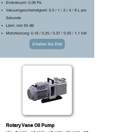
Endvakuum: 0,06 Pa
Vakuumgeschwindigkeit: 0,5 / 1 / 2 / 4 / 8 L pro
Sekunde
Lärm: min 50 dB
Motorleistung: 0,18 / 0,25 / 0,37 / 0,55 / 1,1 kW
Erhalten Sie Zitat
Rotary Vane Oil Pump