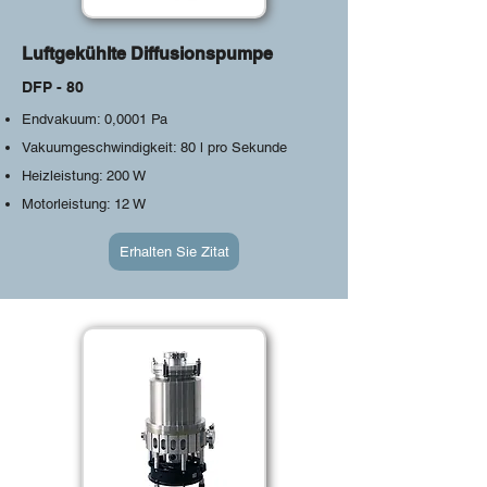
Luftgekühlte Diffusionspumpe
DFP - 80
Endvakuum: 0,0001 Pa
Vakuumgeschwindigkeit: 80 l pro Sekunde
Heizleistung: 200 W
Motorleistung: 12 W
Erhalten Sie Zitat