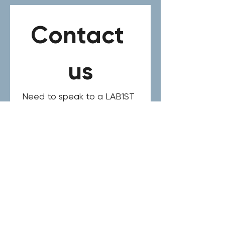
Contact 
us
Need to speak to a LAB1ST 
expert? Please complete 
the form below for your 
general request, product or 
service inquiry.
Name
*
Email
*