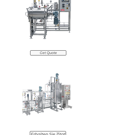
Automatic sterilization
Get Quote
Mehrstufiger Bioreaktor
Erhalten Sie Zitat