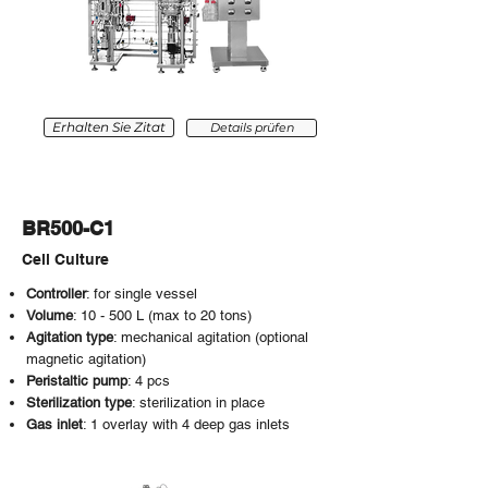
Erhalten Sie Zitat
Details prüfen
BR500-C1
Cell Culture
Controller
: for single vessel
Volume
: 10 - 500 L
(max to 2
0 tons)
Agitation type
: mechanical agitation (optional
magnetic agitation)
Peristaltic pump
: 4 pcs
Sterilization type
: sterilization in place
Gas inlet
: 1 overlay with 4 deep gas inlets