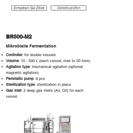
Erhalten Sie Zitat
Details prüfen
BR500-M2
Mikrobielle Fermentation
Controller
: for double
vessels
Volume
: 10 - 500 L (each vessel; max to 20 tons)
Agitation type
:
mechanical
agitation (optional
magnetic agitation)
Peristaltic pump
: 8 pcs
Sterilization type
: sterilization in place
Gas inlet
: 2 deep gas inlets (Air, O2) for each
vessel