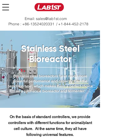
Email:
sales@lab1st.com
Phone :
+86-13524020331
/
+1-844-452-2178
Stainless Steel
Bioreactor
Stainless steel bioreactors have much more
powerful performance and capacity than the
benchtop type, which makes them a perfect choice
as a pilot-scale bioreactor and fermenter.
On the basis of standard controllers, we provide
controllers with different functions for animal/plant
cell culture. At the same time, they all have
following universal features.