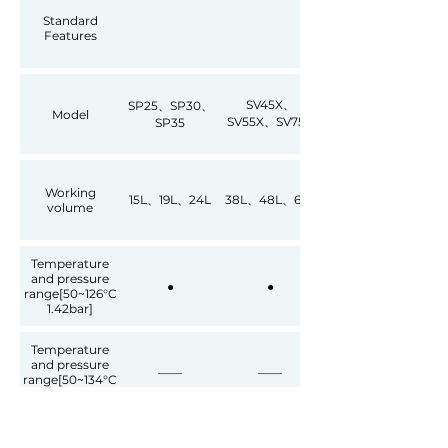
Standard
Features
SV45X、
SP25、SP30、
Model
SV55X、SV75X
SP35
Working
15L、19L、24L
38L、48L、67L
volume
Temperature
and pressure
●
●
range[50~126°C
1.42bar]
Temperature
and pressure
——
——
range[50~134°C
2.17bar]
Internal heating
elements