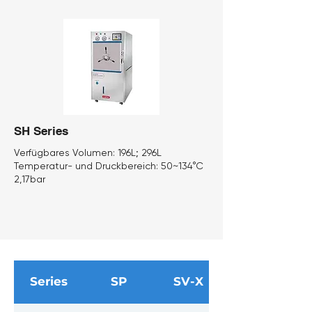
SH Series
Verfügbares Volumen:
196L; 296L
Temperatur- und Druckbereich:
50~134°C
2,17bar
Series
SP
SV-X