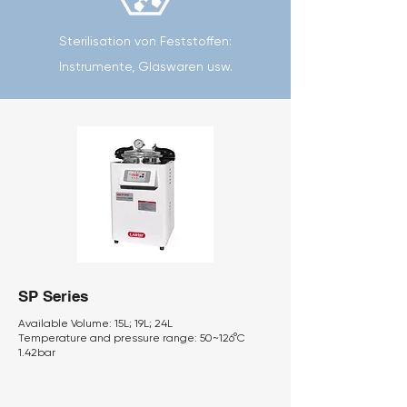
Sterilisation von Feststoffen:
Instrumente, Glaswaren usw.
SP Series
Available Volume:
15L; 19L; 24L
Temperature and pressure range:
50~126°C
1.42bar