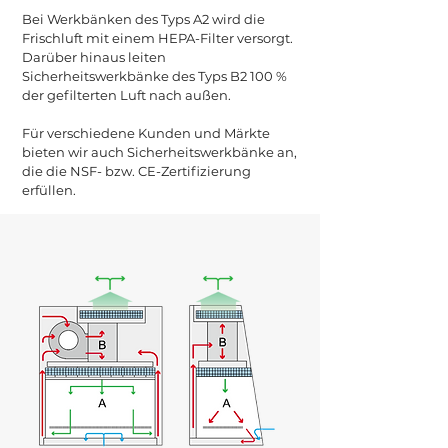
Verfügbar in
Bei Werkbänken des Typs A2 wird die
2 Fuß, 3 Fuß, 4 Fuß,
6 Fuß
Frischluft mit einem HEPA-Filter versorgt.
Darüber hinaus leiten
Sicherheitswerkbänke des Typs B2 100 %
der gefilterten Luft nach außen.
Für verschiedene Kunden und Märkte
bieten wir auch Sicherheitswerkbänke an,
die die NSF- bzw. CE-Zertifizierung
erfüllen.