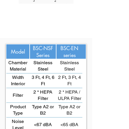
6 Ft Class II Type A2
Biosafety Cabinet
BSC-NSF
BSC-EN
Model
Series
series
Chamber
Stainless
Stainless
Material
Steel
Steel
Width
3 Ft, 4 Ft, 6
2 Ft, 3 Ft, 4
Interior
Ft
Ft
2 * HEPA
2 * HEPA /
Filter
Filter
ULPA Filter
Product
Type A2 or
Type A2 or
Type
B2
B2
Noise
<67 dBA
<65 dBA
Level