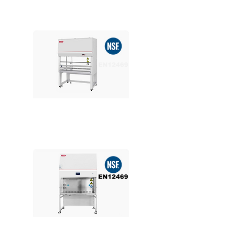
Biosafety Cabinet
3 Ft Class II Type A2
Biosafety Cabinet