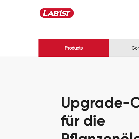
Products
Con
Upgrade-O
für die
Pflanzenöl