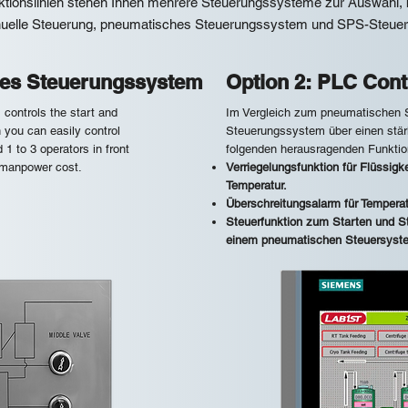
uktionslinien stehen Ihnen mehrere Steuerungssysteme zur Auswahl, 
uelle Steuerung, pneumatisches Steuerungssystem und SPS-Steuer
hes Steuerungssystem
Option 2: PLC Cont
controls the start and
Im Vergleich zum pneumatischen 
 you can easily control
Steuerungssystem über einen stär
d 1 to 3 operators in front
folgenden herausragenden Funktio
g manpower cost.
Verriegelungsfunktion für Flüssigk
Temperatur.
Überschreitungsalarm für Temperat
Steuerfunktion zum Starten und S
einem pneumatischen Steuersyst