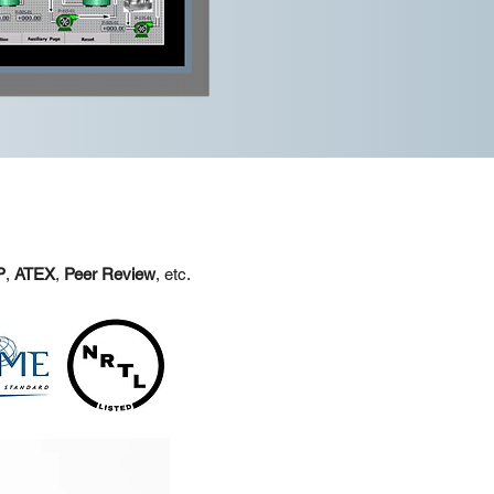
P
,
ATEX
,
Peer Review
, etc.