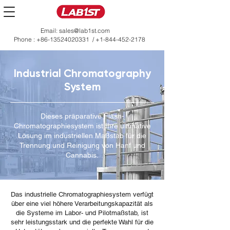
Email:
sales@lab1st.com
Phone :
+86-13524020331
/
+1-844-452-2178
Industrial Chromatography
System
Dieses präparative Flash-
Chromatographiesystem ist Ihre ultimative
Lösung im industriellen Maßstab für die
Trennung und Reinigung von Hanf und
Cannabis.
Das industrielle Chromatographiesystem verfügt
über eine viel höhere Verarbeitungskapazität als
die Systeme im Labor- und Pilotmaßstab, ist
sehr leistungsstark und die perfekte Wahl für die