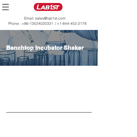
Email:
sales@lab1st.com
Phone :
+86-13524020331
/
+1-844-452-2178
Benchtop Incubator Shaker
Der stapelbare Inkubationsschüttler von
Lab1st mit seiner kompakten Standfläche
übertrifft mit seiner großzügigen Kapazität
alle Erwartungen. Er ist sowohl für Heiz- als
auch für Kühlfunktionen ausgestattet und
eignet sich perfekt für Anwendungen wie
Zell- oder Mikrobenkulturen, biochemische
Reaktionen, Enzym- und Gewebeforschung