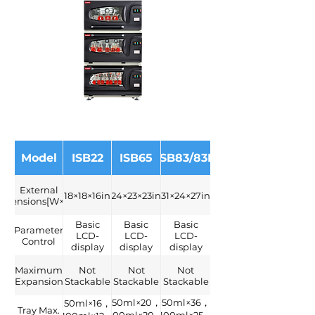
Model
ISB22
ISB65
ISB83/83R
External
18×18×16in
24×23×23in
31×24×27in
imensions[W×H×D]
Basic
Basic
Basic
Parameter
LCD-
LCD-
LCD-
Control
display
display
display
Maximum
Not
Not
Not
Expansion
Stackable
Stackable
Stackable
50ml×20，
50ml×36，
50ml×16，
Tray Max.