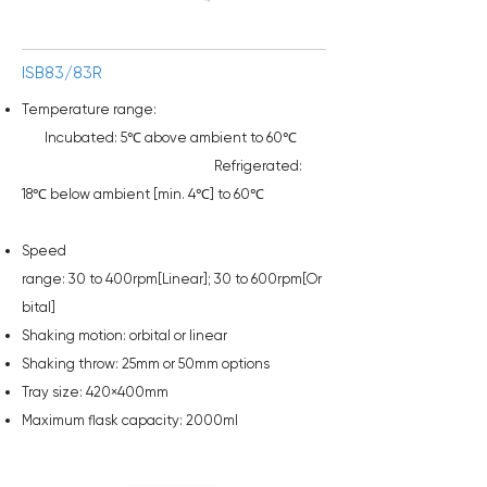
ISB83/83R
Temperature range:
Incubated:
5℃ above ambient to 60℃
Refrigerated:
18℃ below ambient [min. 4℃] to 60℃
Speed
range:
30
to
400
rpm[Linear];
30
to
600
rpm[Or
bital]
Shaking motion: orbital or linear
Shaking throw:
25
mm or
50mm
options
Tray size:
420×400
mm
Maximum flask capacity:
2000
ml