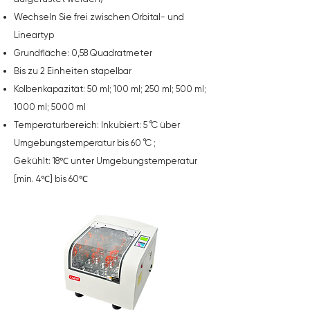
Wechseln Sie frei zwischen Orbital- und
Lineartyp
Grundfläche:
0,58
Quadratmeter
Bis zu
2
Einheiten
stapelbar
Kolbenkapazität:
50 ml; 100 ml; 250 ml; 500 ml;
1000 ml; 5000 ml
Temperaturbereich: Inkubiert:
5 °C
über
Umgebungstemperatur bis
60 °C
;
Gekühlt:
18℃
unter Umgebungstemperatur
[min. 4℃] bis
60℃