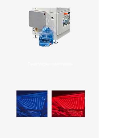
Door
opening
opening
opening
Opening
hood
hood
hood
Feuchtigkeitskontrolle