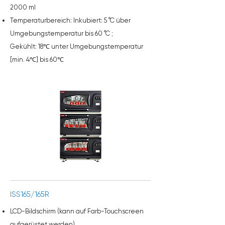
2000 ml
Temperaturbereich: Inkubiert:
5 °C
über
Umgebungstemperatur bis
60 °C
;
Gekühlt:
18℃
unter Umgebungstemperatur
[min. 4℃] bis
60℃
ISS165/165R
LCD-Bildschirm (kann auf Farb-Touchscreen
aufgerüstet werden)