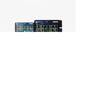
Lamp Panel
Remote Upper
Computer
IQ / OQ / PQ