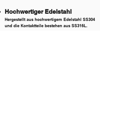
Hochwertiger Edelstahl
Hergestellt aus hochwertigem Edelstahl SS304
und die Kontaktteile bestehen aus SS316L.
Größere Kapazität
Die Verarbeitungskapazität reicht von 50 l bis
200 l und die magnetische Versiegelung
garantiert das innere Vakuum (0,1 MPa bis 0,1
MPa)
.
Ummantelte Schnittstelle
Die ummantelte Schnittstelle kann mit
verschiedenen Heiz- und Kühlgeräten
kombiniert werden. Außerhalb der
Ummantelung befindet sich eine Isolierschicht
zur Wärmespeicherung.
Optionales Upgrade
Mehrschichtige Rührblätter für optimale
Reaktionsergebnisse.
Eine hochwertige Wärmeisolationsjacke ist
optional erhältlich.