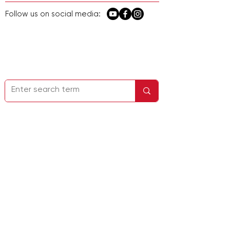
Follow us on social media:
Página de inicio
Contáctenos
Información de la empresa
Política de
privacidad
Servicio y soporte
Dirección: 22732 Granite Way, Suite A,
Laguna Hills, CA 92653, EE. UU.
No.248 Guanghua Road, distrito de
Minhang, Shanghái, China
Correo electrónico:
sales@lab1st.com
Teléfono:
+1-844-452-2178
(EE. UU.) /
+86-
13524020331
(China)
Síguenos en las redes sociales: