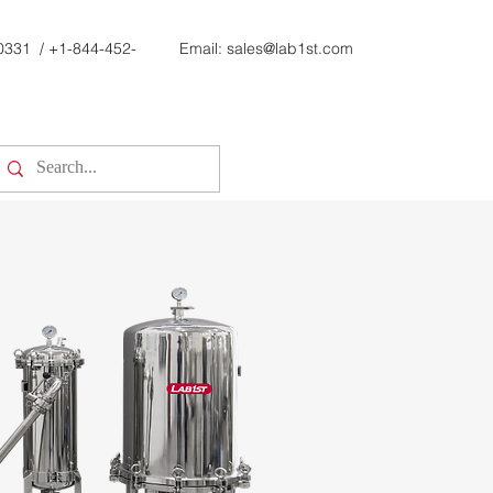
0331
/
+1-844-452-
Email:
sales@lab1st.com