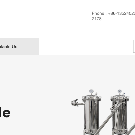
Phone :
+86-1352402
2178
tacts Us
de