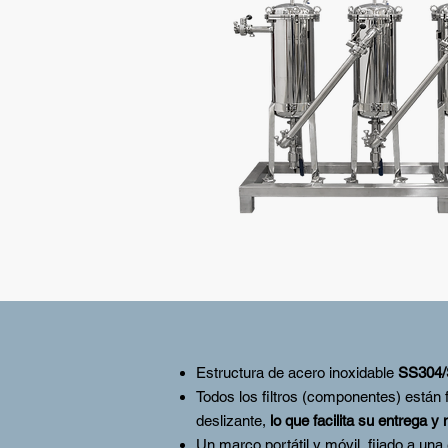
Estructura de acero inoxidable
SS304/
Todos los filtros (componentes) están 
deslizante,
lo que facilita su entrega y
Un marco portátil y móvil, fijado a una 