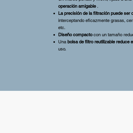
operación amigable
.
La precisión de la filtración puede ser
interceptando eficazmente grasas, cera
etc.
Diseño compacto
con un tamaño reduc
Una
bolsa de filtro reutilizable
reduce e
uso.