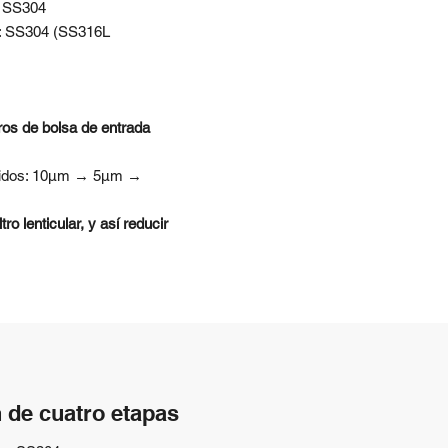
: SS304
to: SS304 (SS316L
ros de bolsa de entrada
geridos: 10μm → 5μm →
ro lenticular, y así reducir
n de cuatro etapas