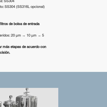
na: SS304
cto: SS304 (SS316L opcional)
iltros de bolsa de entrada
ugeridos: 20 μm → 10 μm → 5
ar más etapas de acuerdo con
cisión.