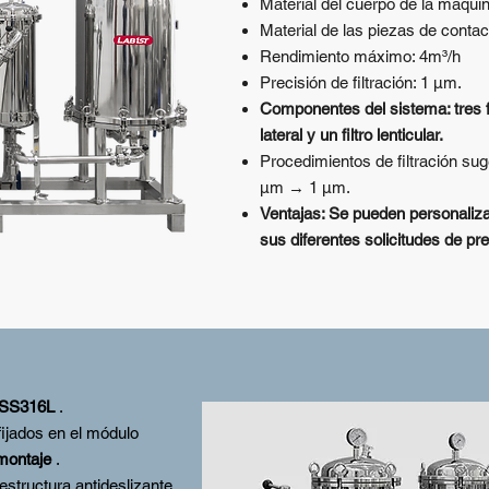
Material del cuerpo de la máqui
Material de las piezas de conta
Rendimiento máximo: 4m³/h
Precisión de filtración: 1 μm.
Componentes del sistema: tres f
lateral y un filtro lenticular.
Procedimientos de filtración s
μm → 1 μm.
Ventajas: Se pueden personaliz
sus diferentes solicitudes de pre
SS316L
.
fijados en el módulo
 montaje
.
estructura antideslizante,