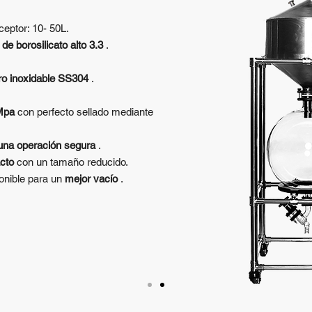
ceptor: 10- 50L.
 de borosilicato alto
3.3
.
ro inoxidable SS304
.
Mpa
con perfecto sellado mediante
una operación segura
.
cto
con un tamaño reducido.
ponible para un
mejor vacío
.