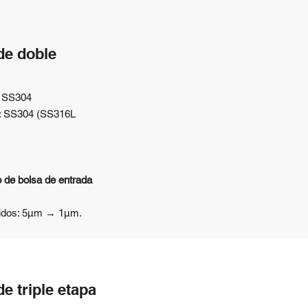
 de doble
: SS304
to: SS304 (SS316L
o de bolsa de entrada
eridos: 5μm → 1μm.
de triple etapa