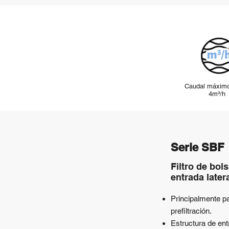
Caudal máximo
4m³/h
Serie SBF
Filtro de bol
entrada later
Principalmente pa
prefiltración.
Estructura de ent