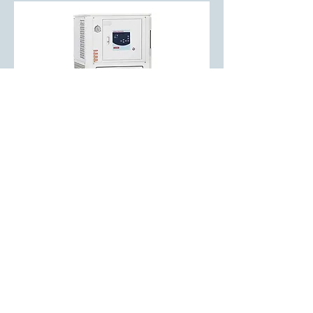
Contact 
us
Need to speak to a LAB1ST 
expert? Please complete 