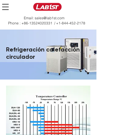
Email:
sales@lab1st.com
Phone :
+86-13524020331
/
+1-844-452-2178
Refrigeración calefacción
circulador