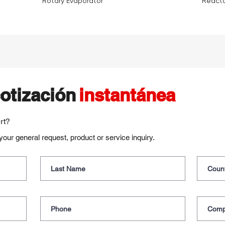
Rotary Evaporator
Reacto
otización
instantánea
rt?
our general request, product or service inquiry.