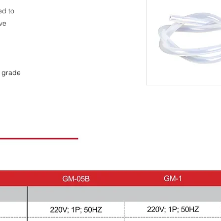
ed to
ve
d grade