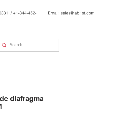
0331
/
+1-844-452-
Email:
sales@lab1st.com
de diafragma
M