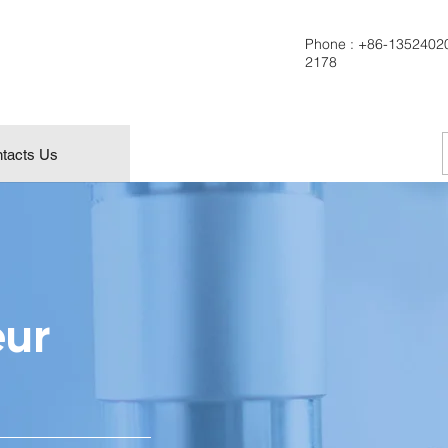
Phone :
+86-1352402
2178
tacts Us
ur