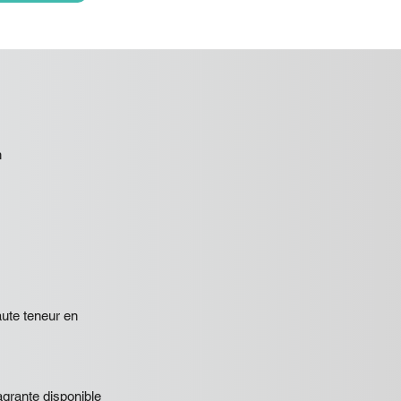
h
aute teneur en
agrante disponible