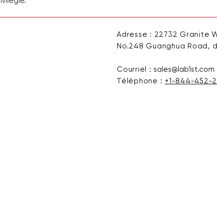
vilégié.
Adresse : 22732 Granite Wa
No.248 Guanghua Road, di
Courriel :
sales@lab1st.com
Téléphone :
+1-844-452-2