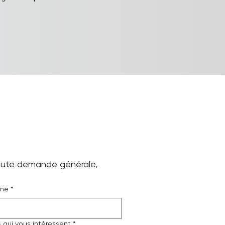
toute demande générale, 
one
*
s qui vous intéressent
*