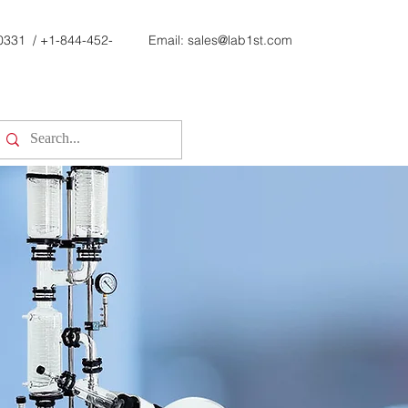
0331
/
+1-844-452-
Email:
sales@lab1st.com