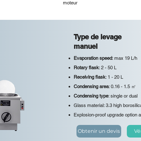
moteur
Type de levage
manuel
Evaporation speed
: max 19 L/h
Rotary flask
: 2 - 50 L
Receiving flask
: 1 - 20 L
Condensing area
: 0.16 - 1.5 ㎡
Condensing type
: single or dual
Glass material: 3.3 high borosilic
Explosion-proof upgrade option a
Obtenir un devis
Vér