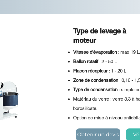
Type de levage à
moteur
Vitesse d'évaporation
: max 19 L
Ballon rotatif
: 2 - 50 L
Flacon récepteur
: 1 - 20 L
Zone de condensation
: 0,16 - 1
Type de condensation
: simple o
Matériau du verre : verre 3,3 à h
borosilicate.
Option de mise à niveau antidéfl
Obtenir un devis
Vér