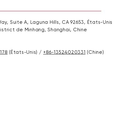
y, Suite A, Laguna Hills, CA 92653, États-Unis
strict de Minhang, Shanghai, Chine
178
(États-Unis) /
+86-13524020331
(Chine)