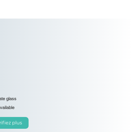
ate glass
vailable
ifiez plus