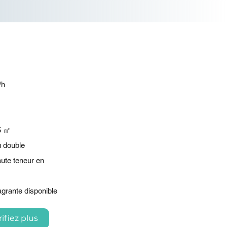
/h
,5 ㎡
u double
aute teneur en
agrante disponible
ifiez plus