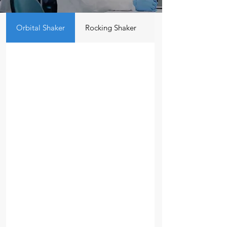
Orbital Shaker
Rocking Shaker
3D Shaker