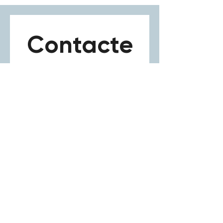
Contacte
z-nous
Besoin de parler à un 
expert LAB1ST ? Veuillez 
remplir le formulaire ci-
dessous pour toute 
demande générale, 
question sur un produit ou 
un service.
Nom
*