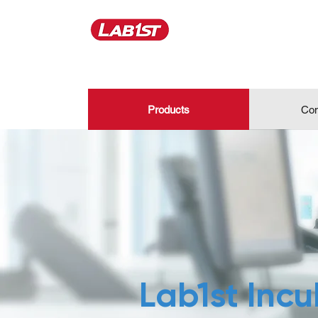
Products
Con
Lab1st Inc