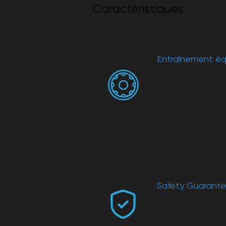
Caractéristiques
Entraînement équ
Comparé à un ent
considérablement
d'oscillation en
et une longue du
Safety Guarant
Lab1st shaker inc