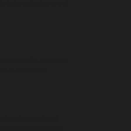
to better protect personnel,
ur chaque besoin. Le mode de
O2 et de l'humidité.
 des coins en arc la rend
conversion de fréquence est