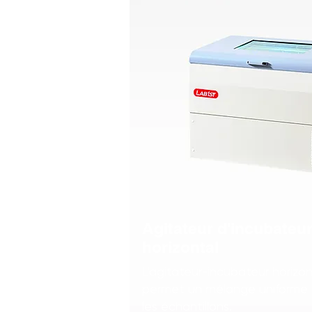
Agitateur d'incubateu
horizontal
L'agitateur-incubateur horizon
permet un mélange uniforme e
les échantillons.