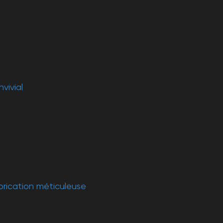
temperature protector and electric leakage protection 
machine itself.
vivial
différents disponibles, il existe une solution idéale po
ure un contrôle précis et précis de la température, du C
brication méticuleuse
ieure est constituée de miroir SUS304 et la conception
r. La technologie de réfrigération à servomoteur et à 