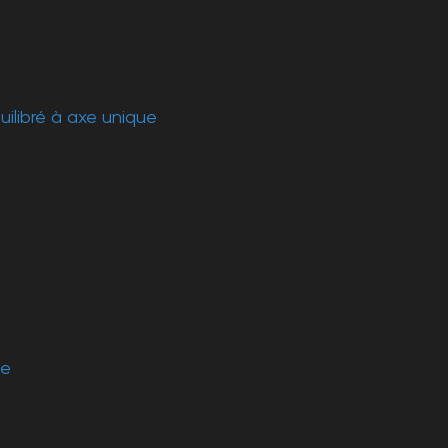
ilibré à axe unique
raînement à trois ou cinq axes, l'entraînement équilibré
 les frottements mécaniques, le bruit et les déviations
tièrement optimisé et le dispositif de contrepoids gara
rée de vie.
ee
ubator is CE and ISO certified. It is built with overspee