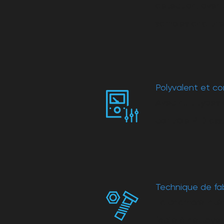
detection, over 
samples and the 
Polyvalent et con
Avec huit types 
contrôle PID ass
Technique de fa
La chambre intér
facile à nettoye