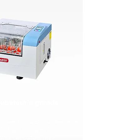
cubateur à grande
h speed incubator shaker serve
l for high-throughput
mall cell culture, high-