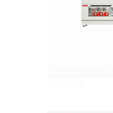
Agitateur incubateur
empilable
The ISS series stackable incu
up to 2 or 3 units), boasting 
defies expectations with its
Apprendre encore plus