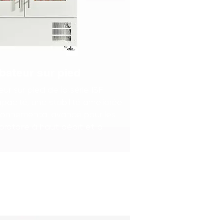
bateur sur pied
ur sur pied de la série ISF
pacité, une stabilité améliorée
ironnemental avancé pour les
oratoire à haut débit et à