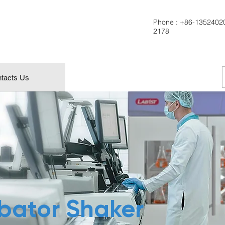
Phone :
+86-1352402
2178
tacts Us
ubator Shaker