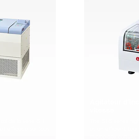
r
Agitateur d'in
vitesse
tal de la série ISH
The ISHS series hig
t efficace sur tous
as an efficient too
microplate culture, s