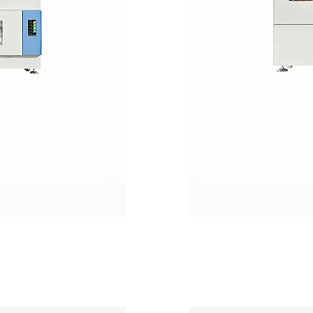
Agitateur-incu
L'agitateur-incubate
offre une grande ca
bator shaker (stack
et un contrôle env
a compact footprint,
applications de lab
 generous capacity.
grande échelle.
Apprendre encore plus