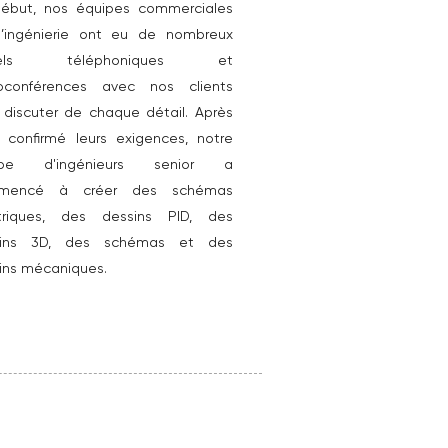
ébut, nos équipes commerciales
’ingénierie ont eu de nombreux
pels téléphoniques et
oconférences avec nos clients
 discuter de chaque détail. Après
r confirmé leurs exigences, notre
ipe d'ingénieurs senior a
mencé à créer des schémas
triques, des dessins PID, des
sins 3D, des schémas et des
ins mécaniques.