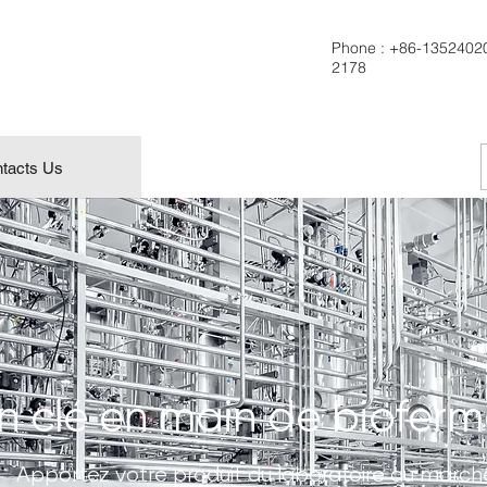
Phone :
+86-1352402
2178
tacts Us
n clé en main
de bioferm
Apportez votre produit du laboratoire au march