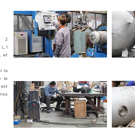
d 2
L, 1
L et
r la
e le
est
nos