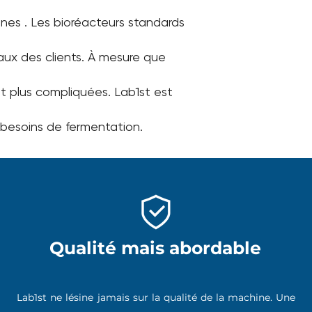
nnes
. Les bioréacteurs standards
aux des clients. À mesure que
nt plus compliquées. Lab1st est
 besoins de fermentation.
Qualité mais abordable
Lab1st ne lésine jamais sur la qualité de la machine. Une