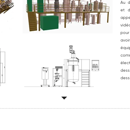
Au d
et d
ap
vidé
pour
avoi
équ
com
élec
des
dess
1