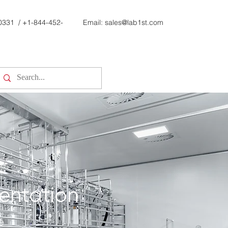
0331
/
+1-844-452-
Email:
sales@lab1st.com
entation
é